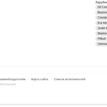
Зарубе
50 Cen
Beyon
Christi
Era Istr
Justin 
Madon
Pitbull
Selen
равообладателям
Карта сайта
Список исполнителей
ghts reserved.