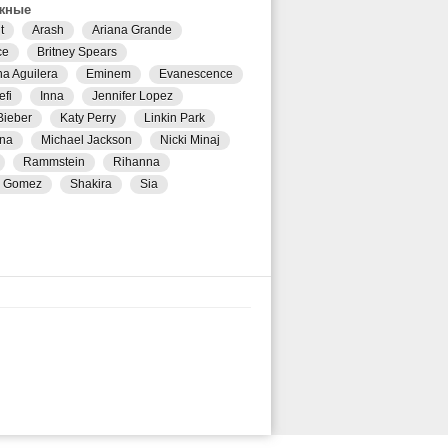
жные
t
Arash
Ariana Grande
ce
Britney Spears
na Aguilera
Eminem
Evanescence
efi
Inna
Jennifer Lopez
Bieber
Katy Perry
Linkin Park
na
Michael Jackson
Nicki Minaj
Rammstein
Rihanna
a Gomez
Shakira
Sia