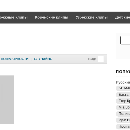
убежные клипы
Корейские клипы
Узбекские клипы
Детски
ПОПУЛЯРНОСТИ
|
СЛУЧАЙНО
ВИД:
ПОПУ
Русски
SHAM
Баста
Егор К
Mia Bo
Полин
Руки В
Пропа