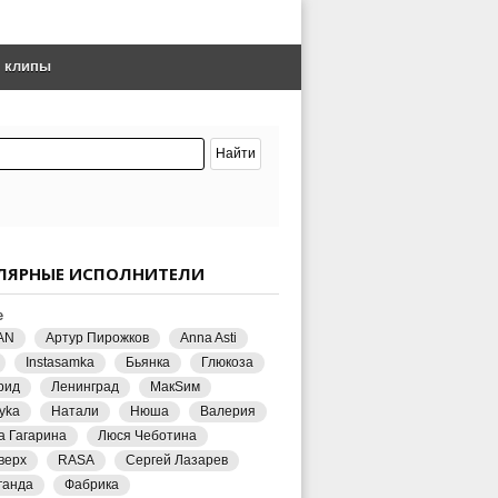
е клипы
ЛЯРНЫЕ ИСПОЛНИТЕЛИ
е
AN
Артур Пирожков
Anna Asti
Instasamka
Бьянка
Глюкоза
рид
Ленинград
МакSим
yka
Натали
Нюша
Валерия
а Гагарина
Люся Чеботина
верх
RASA
Сергей Лазарев
ганда
Фабрика