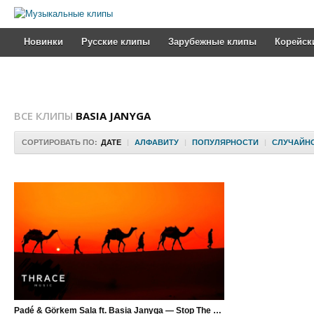
Новинки
Русские клипы
Зарубежные клипы
Корейск
ВСЕ КЛИПЫ
BASIA JANYGA
СОРТИРОВАТЬ ПО:
ДАТЕ
|
АЛФАВИТУ
|
ПОПУЛЯРНОСТИ
|
СЛУЧАЙН
Padé & Görkem Sala ft. Basia Janyga — Stop The Time