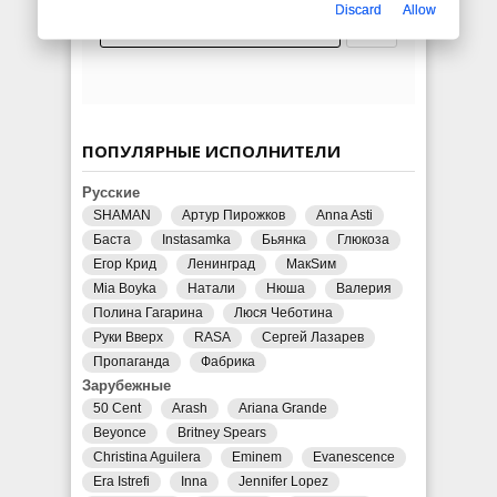
Discard
Allow
ПОПУЛЯРНЫЕ ИСПОЛНИТЕЛИ
Русские
SHAMAN
Артур Пирожков
Anna Asti
Баста
Instasamka
Бьянка
Глюкоза
Егор Крид
Ленинград
МакSим
Mia Boyka
Натали
Нюша
Валерия
Полина Гагарина
Люся Чеботина
Руки Вверх
RASA
Сергей Лазарев
Пропаганда
Фабрика
Зарубежные
50 Cent
Arash
Ariana Grande
Beyonce
Britney Spears
Christina Aguilera
Eminem
Evanescence
Era Istrefi
Inna
Jennifer Lopez