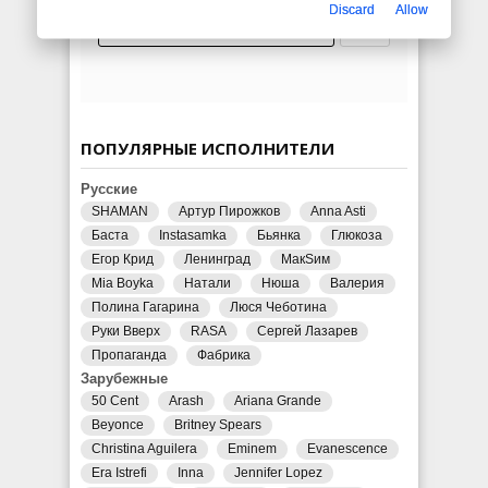
Discard
Allow
ПОПУЛЯРНЫЕ ИСПОЛНИТЕЛИ
Русские
SHAMAN
Артур Пирожков
Anna Asti
Баста
Instasamka
Бьянка
Глюкоза
Егор Крид
Ленинград
МакSим
Mia Boyka
Натали
Нюша
Валерия
Полина Гагарина
Люся Чеботина
Руки Вверх
RASA
Сергей Лазарев
Пропаганда
Фабрика
Зарубежные
50 Cent
Arash
Ariana Grande
Beyonce
Britney Spears
Christina Aguilera
Eminem
Evanescence
Era Istrefi
Inna
Jennifer Lopez