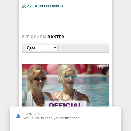
ВСЕ КЛИПЫ
BAXTER
muzclips.ru
Joseph Armani & Baxter — Happy People
Would like to send you notifications
116
0