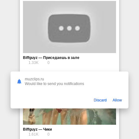
Biffguyz — Приседаешь в зале
1.33K
0
muzclips.ru
Would like to send you notifications
Discard
Allow
Biffguyz — Чики
1.61K
0