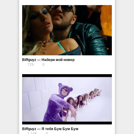
Biffguyz — Набери мой номер
729
0
Biffguyz — Я тебя Бум Бум Бум
1.14K
0