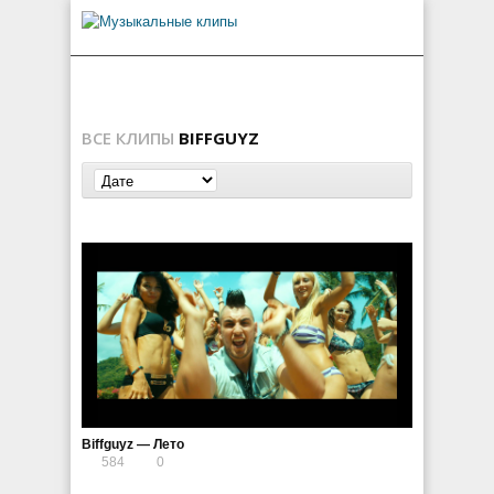
ВСЕ КЛИПЫ
BIFFGUYZ
Biffguyz — Лето
584
0