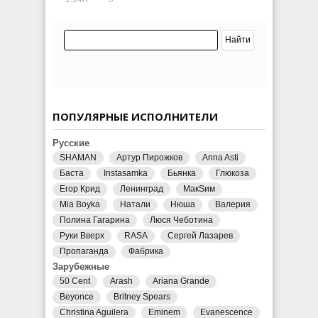
ПОПУЛЯРНЫЕ ИСПОЛНИТЕЛИ
Русские
SHAMAN
Артур Пирожков
Anna Asti
Баста
Instasamka
Бьянка
Глюкоза
Егор Крид
Ленинград
МакSим
Mia Boyka
Натали
Нюша
Валерия
Полина Гагарина
Люся Чеботина
Руки Вверх
RASA
Сергей Лазарев
Пропаганда
Фабрика
Зарубежные
50 Cent
Arash
Ariana Grande
Beyonce
Britney Spears
Christina Aguilera
Eminem
Evanescence