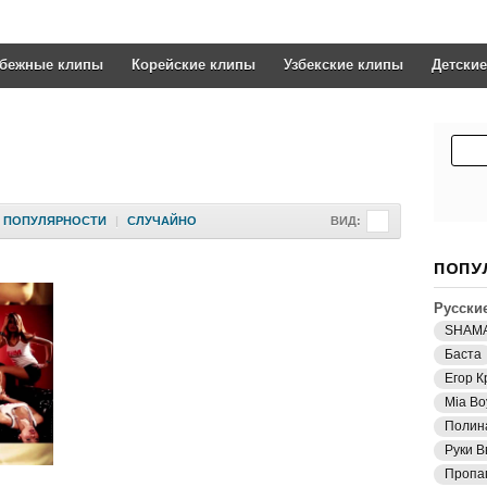
убежные клипы
Корейские клипы
Узбекские клипы
Детски
ПОПУЛЯРНОСТИ
|
СЛУЧАЙНО
ВИД:
ПОПУ
Русски
SHAM
Баста
Егор К
Mia Bo
Полин
Руки В
Пропа