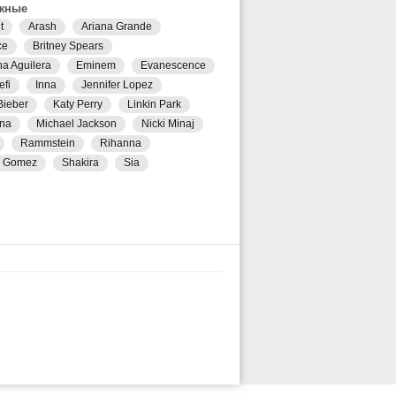
жные
t
Arash
Ariana Grande
ce
Britney Spears
na Aguilera
Eminem
Evanescence
efi
Inna
Jennifer Lopez
Bieber
Katy Perry
Linkin Park
na
Michael Jackson
Nicki Minaj
Rammstein
Rihanna
a Gomez
Shakira
Sia