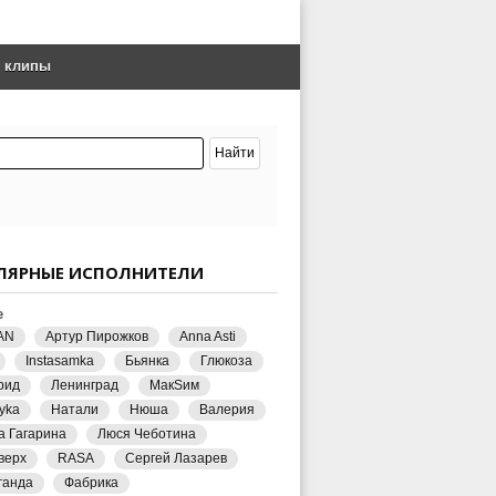
е клипы
ЛЯРНЫЕ ИСПОЛНИТЕЛИ
е
AN
Артур Пирожков
Anna Asti
Instasamka
Бьянка
Глюкоза
рид
Ленинград
МакSим
yka
Натали
Нюша
Валерия
а Гагарина
Люся Чеботина
верх
RASA
Сергей Лазарев
ганда
Фабрика