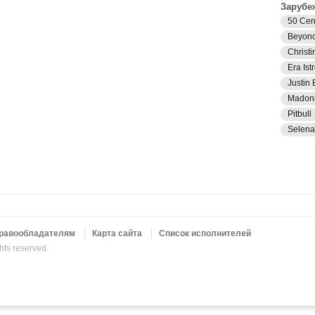
Зарубе
50 Cen
Beyon
Christi
Era Istr
Justin 
Madon
Pitbull
Selen
равообладателям
Карта сайта
Список исполнителей
ghts reserved.