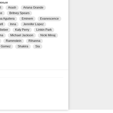
жные
t
Arash
Ariana Grande
ce
Britney Spears
na Aguilera
Eminem
Evanescence
efi
Inna
Jennifer Lopez
Bieber
Katy Perry
Linkin Park
na
Michael Jackson
Nicki Minaj
Rammstein
Rihanna
a Gomez
Shakira
Sia