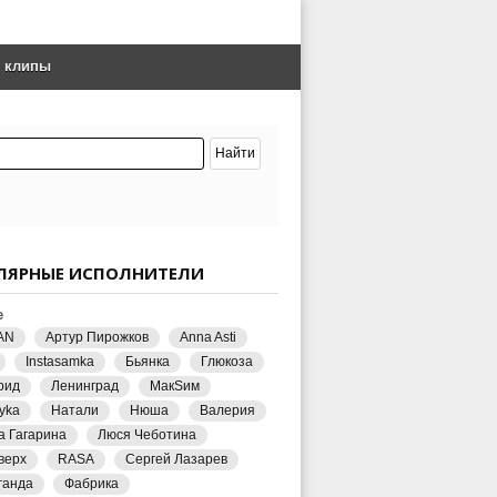
е клипы
ЛЯРНЫЕ ИСПОЛНИТЕЛИ
е
AN
Артур Пирожков
Anna Asti
Instasamka
Бьянка
Глюкоза
рид
Ленинград
МакSим
yka
Натали
Нюша
Валерия
а Гагарина
Люся Чеботина
верх
RASA
Сергей Лазарев
ганда
Фабрика