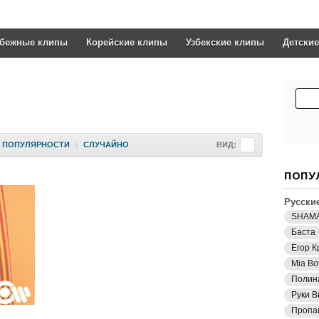
убежные клипы
Корейские клипы
Узбекские клипы
Детски
ПОПУЛЯРНОСТИ
|
СЛУЧАЙНО
ВИД:
ПОПУ
Русски
SHAM
Баста
Егор К
Mia Bo
Полин
Руки В
Пропа