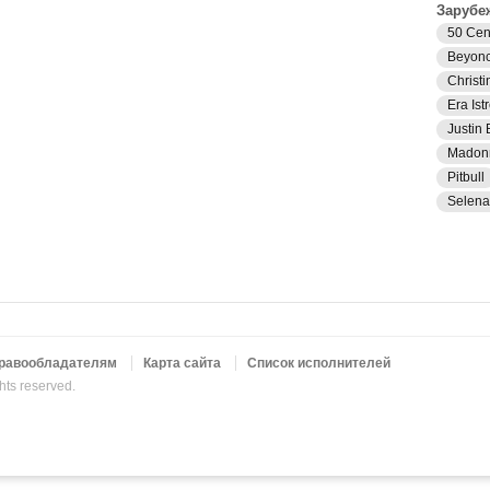
Зарубе
50 Cen
Beyon
Christi
Era Istr
Justin 
Madon
Pitbull
Selen
равообладателям
Карта сайта
Список исполнителей
ghts reserved.