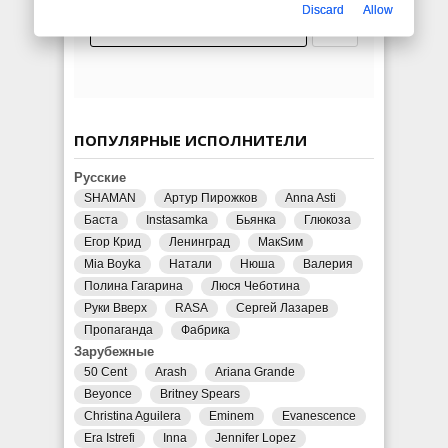
Discard
Allow
ПОПУЛЯРНЫЕ ИСПОЛНИТЕЛИ
Русские
SHAMAN
Артур Пирожков
Anna Asti
Баста
Instasamka
Бьянка
Глюкоза
Егор Крид
Ленинград
МакSим
Mia Boyka
Натали
Нюша
Валерия
Полина Гагарина
Люся Чеботина
Руки Вверх
RASA
Сергей Лазарев
Пропаганда
Фабрика
Зарубежные
50 Cent
Arash
Ariana Grande
Beyonce
Britney Spears
Christina Aguilera
Eminem
Evanescence
Era Istrefi
Inna
Jennifer Lopez