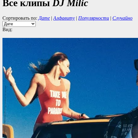
Все клипы
DJ Milic
Сортировать по:
Дате
|
Алфавиту
|
Популярности
|
Случайно
Вид: