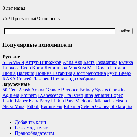
8 лет назад
159
Просмотры
0
Comments
Популярные исполнители
Русские
SHAMAN
Артур Пирожков
Anna Asti
Баста
Instasamka
Бьянка
Глюкоза
Егор Крид
Ленинград
МакSим
Mia Boyka
Натали
Нюша
Валерия
Полина Гагарина
Люся Чеботина
Руки Вверх
RASA
Сергей Лазарев
Пропаганда
Фабрика
Зарубежные
50 Cent
Arash
Ariana Grande
Beyonce
Britney Spears
Christina
Aguilera
Eminem
Evanescence
Era Istrefi
Inna
Jennifer Lopez
Justin Bieber
Katy Perry
Linkin Park
Madonna
Michael Jackson
Nicki Minaj
Pitbull
Rammstein
Rihanna
Selena Gomez
Shakira
Sia
Добавить клип
Рекламодателям
Правообладателям