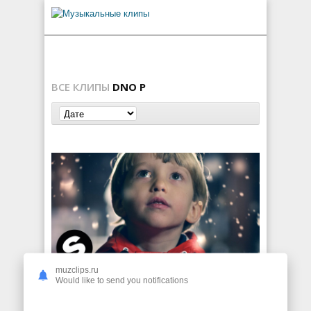
ВСЕ КЛИПЫ
DNO P
muzclips.ru
Russell Small & DNO P ft. Amanda Wilson — Love On My Mind
Would like to send you notifications
129
0