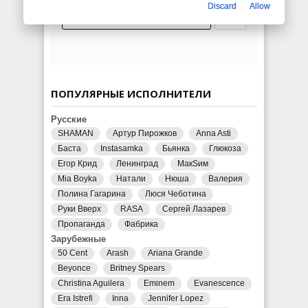
Discard
Allow
ПОПУЛЯРНЫЕ ИСПОЛНИТЕЛИ
Русские
SHAMAN
Артур Пирожков
Anna Asti
Баста
Instasamka
Бьянка
Глюкоза
Егор Крид
Ленинград
МакSим
Mia Boyka
Натали
Нюша
Валерия
Полина Гагарина
Люся Чеботина
Руки Вверх
RASA
Сергей Лазарев
Пропаганда
Фабрика
Зарубежные
50 Cent
Arash
Ariana Grande
Beyonce
Britney Spears
Christina Aguilera
Eminem
Evanescence
Era Istrefi
Inna
Jennifer Lopez