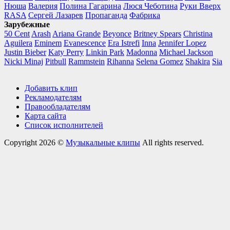
Нюша
Валерия
Полина Гагарина
Люся Чеботина
Руки Вверх
RASA
Сергей Лазарев
Пропаганда
Фабрика
Зарубежные
50 Cent
Arash
Ariana Grande
Beyonce
Britney Spears
Christina
Aguilera
Eminem
Evanescence
Era Istrefi
Inna
Jennifer Lopez
Justin Bieber
Katy Perry
Linkin Park
Madonna
Michael Jackson
Nicki Minaj
Pitbull
Rammstein
Rihanna
Selena Gomez
Shakira
Sia
Добавить клип
Рекламодателям
Правообладателям
Карта сайта
Список исполнителей
Copyright 2026 ©
Музыкальные клипы
All rights reserved.