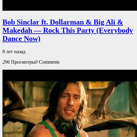
Bob Sinclar ft. Dollarman & Big Ali &
Makedah — Rock This Party (Everybody
Dance Now)
8 лет назад
296
Просмотры
0
Comments