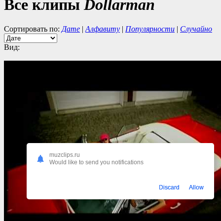
Все клипы
Dollarman
Сортировать по:
Дате
|
Алфавиту
|
Популярности
|
Случайно
Вид:
muzclips.ru
Would like to send you notifications
Discard
Allow