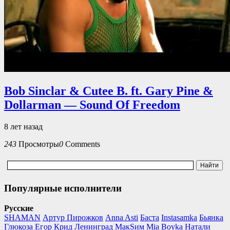
Bob Sinclar & Cutee B. ft. Gary Pine &
Dollarman — Sound Of Freedom
8 лет назад
243
Просмотры
0
Comments
Популярные исполнители
Русские
SHAMAN
Артур Пирожков
Anna Asti
Баста
Instasamka
Бьянка
Глюкоза
Егор Крид
Ленинград
МакSим
Mia Boyka
Натали