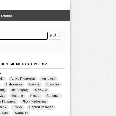
е клипы
ЛЯРНЫЕ ИСПОЛНИТЕЛИ
е
AN
Артур Пирожков
Anna Asti
Instasamka
Бьянка
Глюкоза
рид
Ленинград
МакSим
yka
Натали
Нюша
Валерия
а Гагарина
Люся Чеботина
верх
RASA
Сергей Лазарев
ганда
Фабрика