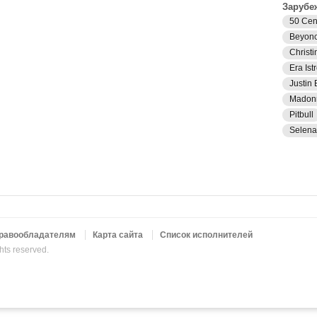
Зарубе
50 Cen
Beyon
Christi
Era Istr
Justin 
Madon
Pitbull
Selen
равообладателям
Карта сайта
Список исполнителей
ghts reserved.