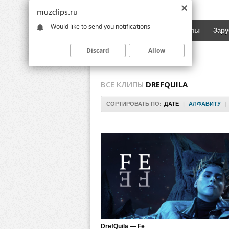
muzclips.ru
Would like to send you notifications
Новинки
Русские клипы
Зар
Discard
Allow
ВСЕ КЛИПЫ
DREFQUILA
СОРТИРОВАТЬ ПО:
ДАТЕ
|
АЛФАВИТУ
|
DrefQuila — Fe