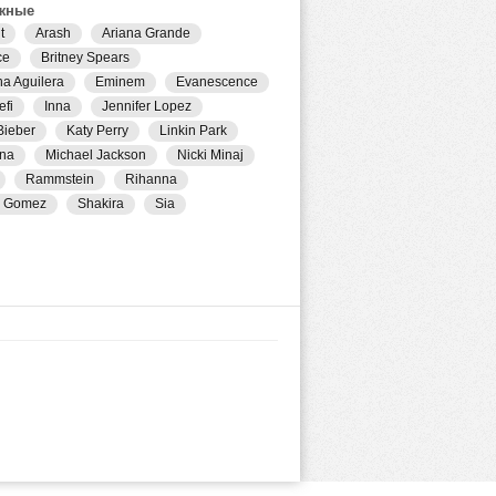
жные
t
Arash
Ariana Grande
ce
Britney Spears
na Aguilera
Eminem
Evanescence
efi
Inna
Jennifer Lopez
Bieber
Katy Perry
Linkin Park
na
Michael Jackson
Nicki Minaj
Rammstein
Rihanna
a Gomez
Shakira
Sia