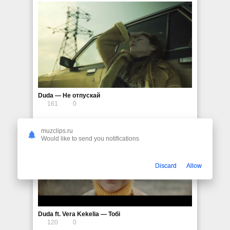
Duda — Не отпускай
161
0
muzclips.ru
Would like to send you notifications
Discard
Allow
Duda ft. Vera Kekelia — Тобі
120
0