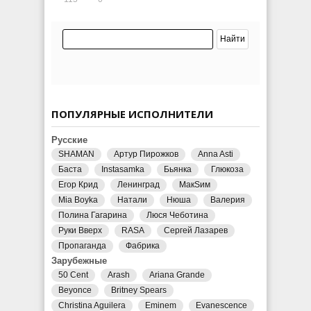
ПОПУЛЯРНЫЕ ИСПОЛНИТЕЛИ
Русские
SHAMAN
Артур Пирожков
Anna Asti
Баста
Instasamka
Бьянка
Глюкоза
Егор Крид
Ленинград
МакSим
Mia Boyka
Натали
Нюша
Валерия
Полина Гагарина
Люся Чеботина
Руки Вверх
RASA
Сергей Лазарев
Пропаганда
Фабрика
Зарубежные
50 Cent
Arash
Ariana Grande
Beyonce
Britney Spears
Christina Aguilera
Eminem
Evanescence