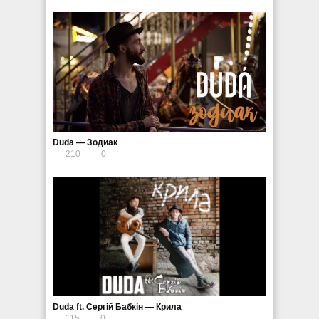
Duda — Зодиак
210
0
Duda ft. Сергiй Бабкiн — Крила
115
0