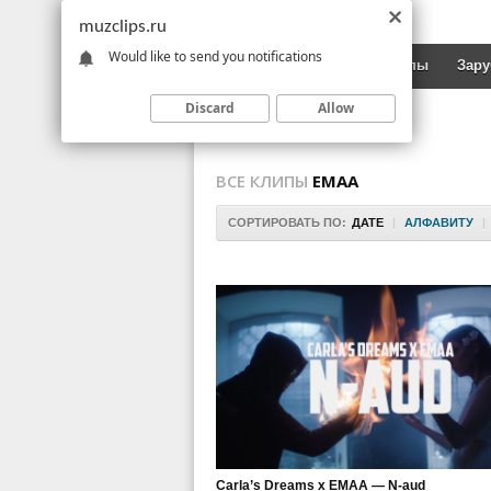
muzclips.ru
Would like to send you notifications
Новинки
Русские клипы
Зар
Discard
Allow
ВСЕ КЛИПЫ
EMAA
СОРТИРОВАТЬ ПО:
ДАТЕ
|
АЛФАВИТУ
|
Carla’s Dreams x EMAA — N-aud