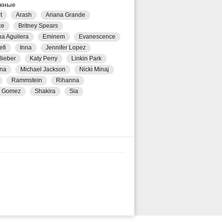
жные
t
Arash
Ariana Grande
ce
Britney Spears
na Aguilera
Eminem
Evanescence
efi
Inna
Jennifer Lopez
Bieber
Katy Perry
Linkin Park
na
Michael Jackson
Nicki Minaj
Rammstein
Rihanna
a Gomez
Shakira
Sia