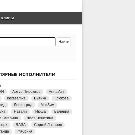
е клипы
ЛЯРНЫЕ ИСПОЛНИТЕЛИ
е
AN
Артур Пирожков
Anna Asti
Instasamka
Бьянка
Глюкоза
рид
Ленинград
МакSим
yka
Натали
Нюша
Валерия
а Гагарина
Люся Чеботина
верх
RASA
Сергей Лазарев
ганда
Фабрика