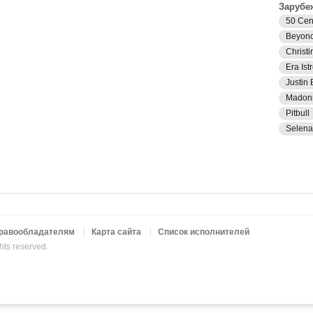
Зарубе
50 Cen
Beyon
Christi
Era Istr
Justin 
Madon
Pitbull
Selen
равообладателям
Карта сайта
Список исполнителей
ghts reserved.