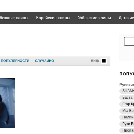
убежные клипы
Корейские клипы
Узбекские клипы
Детски
ПОПУЛЯРНОСТИ
|
СЛУЧАЙНО
ВИД:
ПОПУ
Русски
SHAM
Баста
Егор К
Mia Bo
Полин
Руки В
Пропа