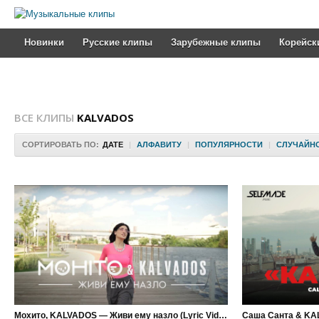
Новинки
Русские клипы
Зарубежные клипы
Корейск
ВСЕ КЛИПЫ
KALVADOS
СОРТИРОВАТЬ ПО:
ДАТЕ
|
АЛФАВИТУ
|
ПОПУЛЯРНОСТИ
|
СЛУЧАЙН
Мохито, KALVADOS — Живи ему назло (Lyric Video)
Саша Санта & KA