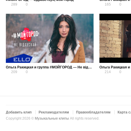
289
0
165
0
Ольга Ракицкая и группа #МОЙГОРОД — Не відпускай
209
0
214
0
Добавить клип
Рекламодателям
Правообладателям
Карта с
Copyright 2026 ©
Музыкальные клипы
All rights reserved.