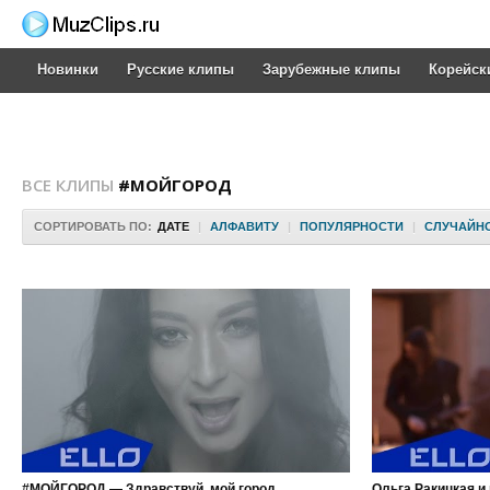
Новинки
Русские клипы
Зарубежные клипы
Корейск
ВСЕ КЛИПЫ
#МОЙГОРОД
СОРТИРОВАТЬ ПО:
ДАТЕ
|
АЛФАВИТУ
|
ПОПУЛЯРНОСТИ
|
СЛУЧАЙН
#МОЙГОРОД — Здравствуй, мой город
Ольга Ракицкая 