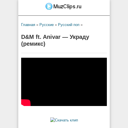
Главная
»
Русские
»
Русский поп
»
D&M ft. Anivar — Украду
(ремикс)