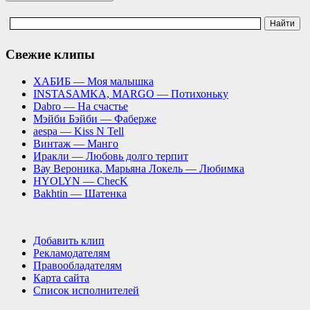
Свежие клипы
ХАБИБ — Моя малышка
INSTASAMKA, MARGO — Потихоньку
Dabro — На счастье
Мэйби Бэйби — Фаберже
aespa — Kiss N Tell
Винтаж — Манго
Иракли — Любовь долго терпит
Вау Вероника, Марьяна Локель — Любимка
HYOLYN — ChecK
Bakhtin — Шатенка
Добавить клип
Рекламодателям
Правообладателям
Карта сайта
Список исполнителей