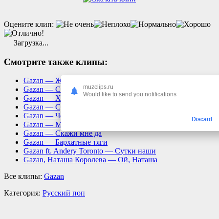
Оцените клип:
Загрузка...
Смотрите также клипы:
Gazan — Жадные до вайба
muzclips.ru
Gazan — С Днем Рождения
Would like to send you notifications
Gazan — Хабиби
Gazan — Суетолог
Gazan — Че за лев этот тигр
Discard
Gazan — Мафия
Gazan — Скажи мне да
Gazan — Бархатные тяги
Gazan ft. Andery Toronto — Сутки наши
Gazan, Наташа Королева — Ой, Наташа
Все клипы:
Gazan
Категория:
Русский поп